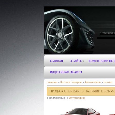
Официальн
hyundai infi
lexus
rov
mercedes-benz
ГЛАВНАЯ
О САЙТЕ
КОМЕНТАРИИ ПО 
ВИДЕО ИНФО ОБ АВТО
Главная
»
Каталог товаров
»
Автомобили
»
Ferrari
ПРОДАЖА FERRARI В НАЛИЧИИ ВЕСЬ МОДЕ
Предложение | |
Фотография