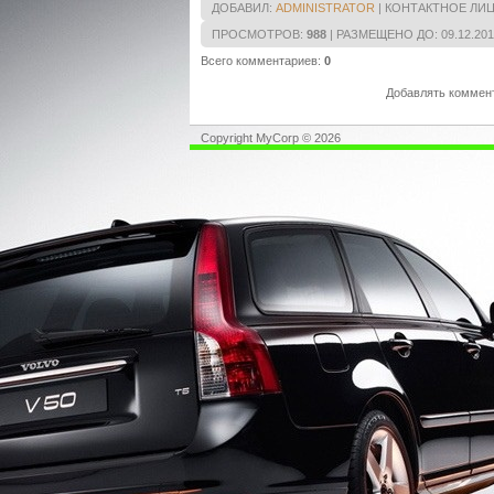
ДОБАВИЛ
:
ADMINISTRATOR
|
КОНТАКТНОЕ ЛИ
ПРОСМОТРОВ
:
988
|
РАЗМЕЩЕНО ДО
: 09.12.20
Всего комментариев
:
0
Добавлять коммент
Copyright MyCorp © 2026