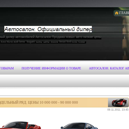
ГЛАВ
ый дилер автомобилей Автосалон Продажа новых авто низкие цены
audi bmw bugatti
ferrari ford
Aston Martin
bentley
cadillac
chevrolet
honda hummer
niti jaguar jeep koenigsegg
lamborghini land rover range rover
lotus maserati maybach mazda mercedes-benz mitsubishi nissan
er lexus
 mitsubishi nissan
opel
porsche
rolls-royce
spyker skoda subaru suzuki toyota
subaru suzuki toyota
volkswagen
volvo zonda
ТОВАРАМ
ПОЛУЧЕНИЕ ИНФОРМАЦИИ О ТОВАРЕ
АВТОСАЛОН. КАТАЛОГ А
ЛЬНЫЙ РЯД. ЦЕНЫ 10 000 000 - 90 000 000
09.11.2011, 23:45