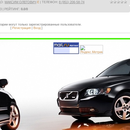
ЦО
:
МАКСИМ ОЛЕГОВИЧ
E
|
ТЕЛЕФОН
:
8 (951) 206-58-74
13 |
РЕЙТИНГ
:
0.0
/
0
арии могут только зарегистрированные пользователи.
[
Регистрация
|
Вход
]