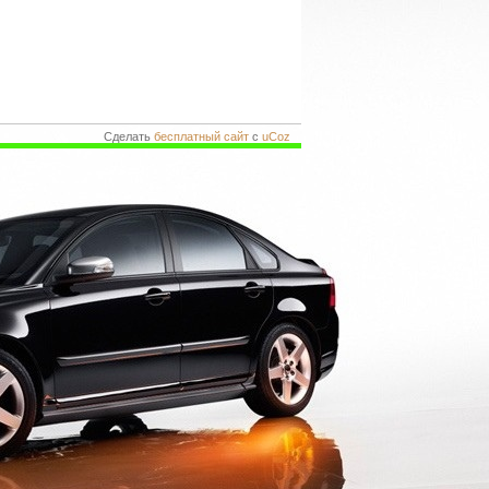
Сделать
бесплатный сайт
с
uCoz