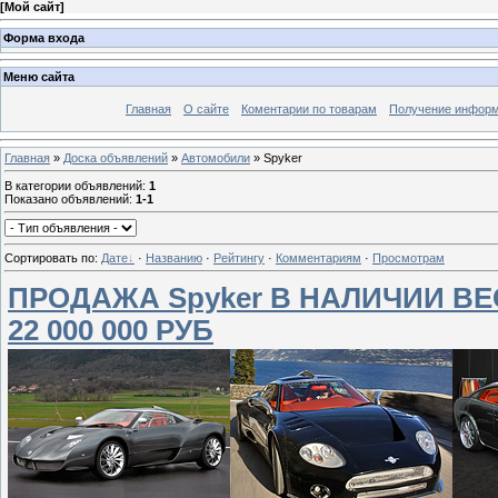
[
Мой сайт
]
Форма входа
Меню сайта
Главная
О сайте
Коментарии по товарам
Получение информ
Главная
»
Доска объявлений
»
Автомобили
» Spyker
В категории объявлений
:
1
Показано объявлений
:
1-1
Сортировать по
:
Дате
·
Названию
·
Рейтингу
·
Комментариям
·
Просмотрам
ПРОДАЖА Spyker В НАЛИЧИИ ВЕС
22 000 000 РУБ