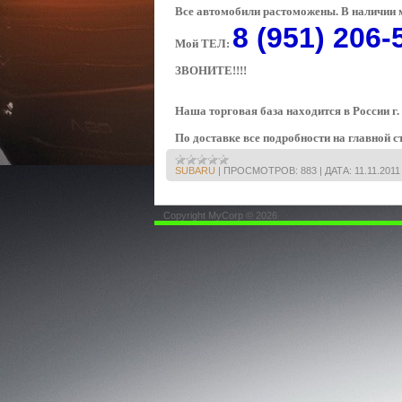
Все автомобили растоможены. В наличии 
8 (951) 206-
Мой ТЕЛ:
ЗВОНИТЕ!!!!
Наша торговая база находится в России г
По доставке все подробности на главной с
SUBARU
|
ПРОСМОТРОВ:
883
|
ДАТА:
11.11.2011
Copyright MyCorp © 2026