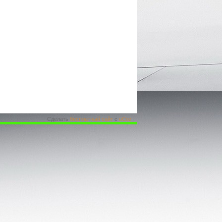
Сделать
бесплатный сайт
с
uCoz