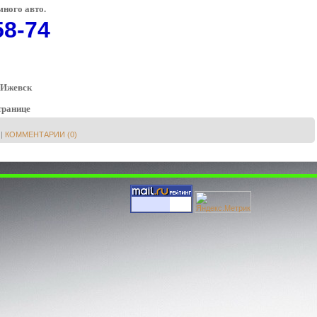
много авто.
58-74
. Ижевск
транице
|
КОММЕНТАРИИ (0)