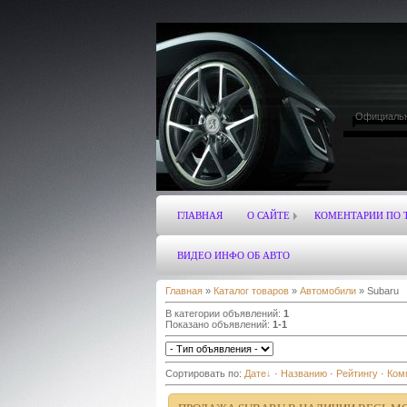
Официальн
hyundai infi
lexus
rov
mercedes-benz
ГЛАВНАЯ
О САЙТЕ
КОМЕНТАРИИ ПО 
ВИДЕО ИНФО ОБ АВТО
Главная
»
Каталог товаров
»
Автомобили
» Subaru
В категории объявлений
:
1
Показано объявлений
:
1-1
Сортировать по
:
Дате
·
Названию
·
Рейтингу
·
Ком