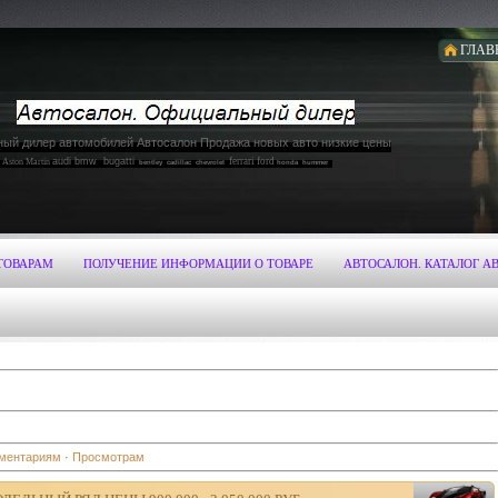
ГЛАВ
ый дилер автомобилей Автосалон Продажа новых авто низкие цены
audi bmw bugatti
ferrari ford
Aston Martin
bentley
cadillac
chevrolet
honda hummer
niti jaguar jeep koenigsegg
lamborghini land rover range rover
lotus maserati maybach mazda mercedes-benz mitsubishi nissan
er lexus
 mitsubishi nissan
opel
porsche
rolls-royce
spyker skoda subaru suzuki toyota
subaru suzuki toyota
volkswagen
volvo zonda
ТОВАРАМ
ПОЛУЧЕНИЕ ИНФОРМАЦИИ О ТОВАРЕ
АВТОСАЛОН. КАТАЛОГ А
ментариям
·
Просмотрам