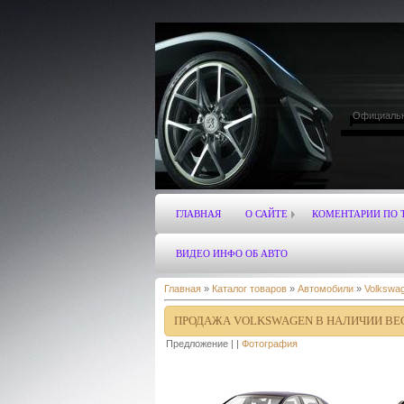
Официальн
hyundai infi
lexus
rov
mercedes-benz
ГЛАВНАЯ
О САЙТЕ
КОМЕНТАРИИ ПО 
ВИДЕО ИНФО ОБ АВТО
Главная
»
Каталог товаров
»
Автомобили
»
Volkswa
ПРОДАЖА VOLKSWAGEN В НАЛИЧИИ ВЕСЬ 
Предложение | |
Фотография