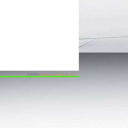
Сделать
бесплатный сайт
с
uCoz