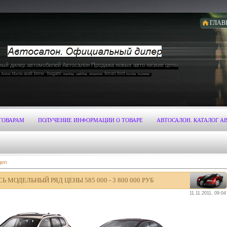
ГЛАВ
ый дилер автомобилей Автосалон Продажа новых авто низкие цены
audi bmw bugatti
ferrari ford
Aston Martin
bentley
cadillac
chevrolet
honda hummer
niti jaguar jeep koenigsegg
lamborghini land rover range rover
lotus maserati maybach mazda mercedes-benz mitsubishi nissan
er lexus
 mitsubishi nissan
opel
porsche
rolls-royce
spyker skoda subaru suzuki toyota
subaru suzuki toyota
volkswagen
volvo zonda
ТОВАРАМ
ПОЛУЧЕНИЕ ИНФОРМАЦИИ О ТОВАРЕ
АВТОСАЛОН. КАТАЛОГ А
gen
МОДЕЛЬНЫЙ РЯД ЦЕНЫ 585 000 - 3 800 000 РУБ
11.11.2011, 09:04