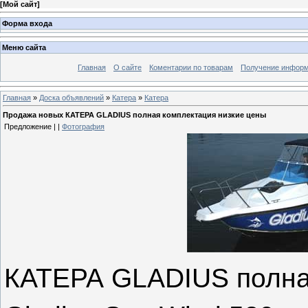
[
Мой сайт
]
Форма входа
Меню сайта
Главная
О сайте
Коментарии по товарам
Получение информ
Главная
»
Доска объявлений
»
Катера
»
Катера
Продажа новых КАТЕРА GLADIUS полная комплектация низкие цены
Предложение | |
Фотография
КАТЕРА
GLADIUS
полн